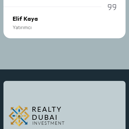
olmamıştım.
Murat Yılmaz
İşletmeci