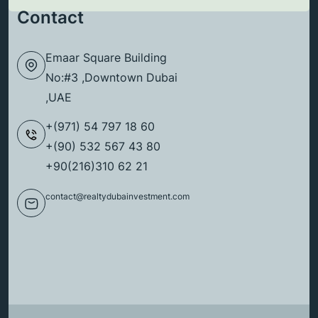
Contact
Emaar Square Building
No:#3 ,Downtown Dubai
,UAE
+(971) 54 797 18 60
+(90) 532 567 43 80
+90(216)310 62 21
contact@realtydubainvestment.com