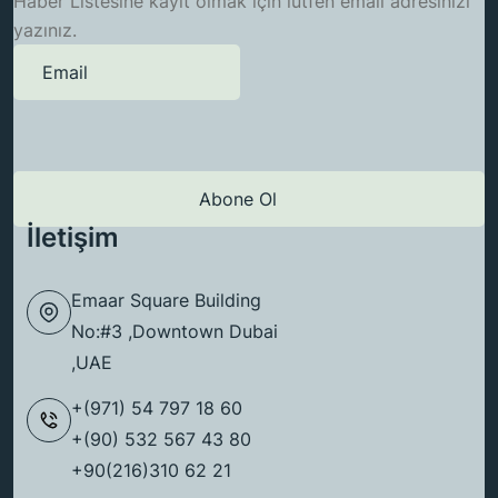
Haber Listesine kayıt olmak için lütfen email adresinizi
yazınız.
İletişim
Emaar Square Building
No:#3 ,Downtown Dubai
,UAE
+(971) 54 797 18 60
+(90) 532 567 43 80
+90(216)310 62 21