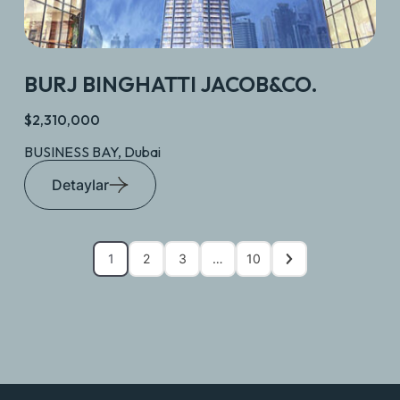
BURJ BINGHATTI JACOB&CO.
$2,310,000
BUSINESS BAY, Dubai
Detaylar
1
2
3
…
10