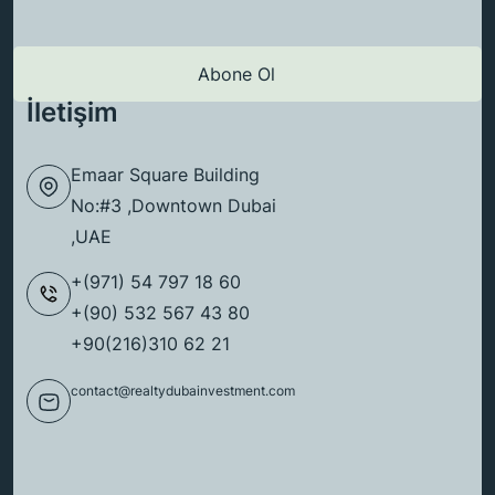
İletişim
Emaar Square Building
No:#3 ,Downtown Dubai
,UAE
+(971) 54 797 18 60
+(90) 532 567 43 80
+90(216)310 62 21
contact@realtydubainvestment.com