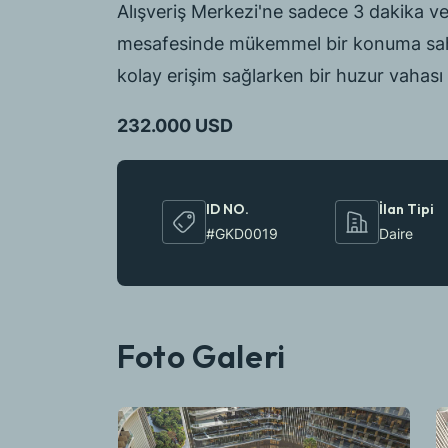
Alışveriş Merkezi'ne sadece 3 dakika ve 
mesafesinde mükemmel bir konuma sahip 
kolay erişim sağlarken bir huzur vahası
232.000 USD
ID NO.
İlan Tipi
#GKD0019
Daire
Foto Galeri