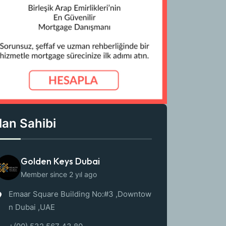
İlan Sahibi
Golden Keys Dubai
Member since 2 yıl ago
Emaar Square Building No:#3 ,Downtow
n Dubai ,UAE