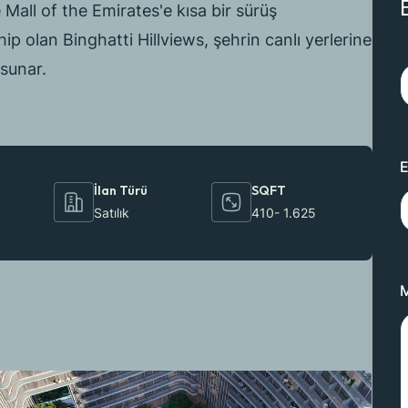
B
Mall of the Emirates'e kısa bir sürüş
İ
olan Binghatti Hillviews, şehrin canlı yerlerine
 sunar.
E
İlan Türü
SQFT
Satılık
410- 1.625
M