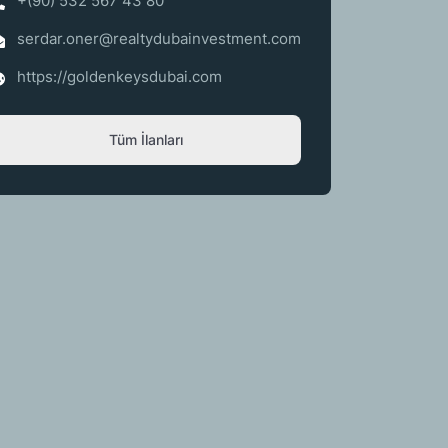
+(90) 532 567 43 80
serdar.oner@realtydubainvestment.com
https://goldenkeysdubai.com
Tüm İlanları