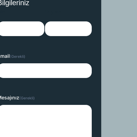
ilgileriniz
sim
Soyisim
mail
(Gerekli)
esajınız
(Gerekli)