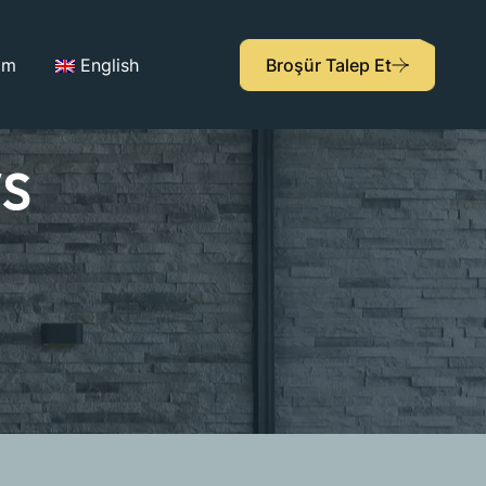
şim
English
Broşür Talep Et
WS