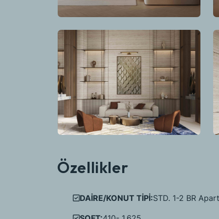
Özellikler
DAİRE/KONUT TİPİ:
STD. 1-2 BR Apar
SQFT:
410- 1.625