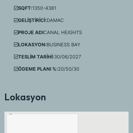
SQFT:
1350-4381
GELİŞTİRİCİ:
DAMAC
PROJE ADI
CANAL HEIGHTS
LOKASYON:
BUSINESS BAY
TESLİM TARİHİ:
30/06/2027
ÖDEME PLANI %:
20/50/30
Lokasyon