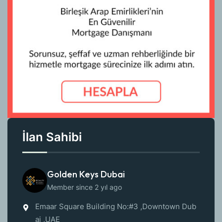
İlan Sahibi
Golden Keys Dubai
Member since 2 yıl ago
Emaar Square Building No:#3 ,Downtown Dub
ai ,UAE