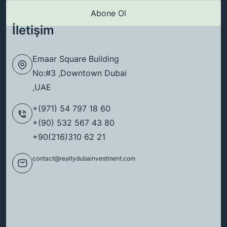
İletişim
Emaar Square Building
No:#3 ,Downtown Dubai
,UAE
+(971) 54 797 18 60
+(90) 532 567 43 80
+90(216)310 62 21
contact@realtydubainvestment.com