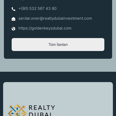
+(90) 532 567 43 80
serdar.oner@realtydubainvestment.com
https://goldenkeysdubai.com
Tüm İlanları