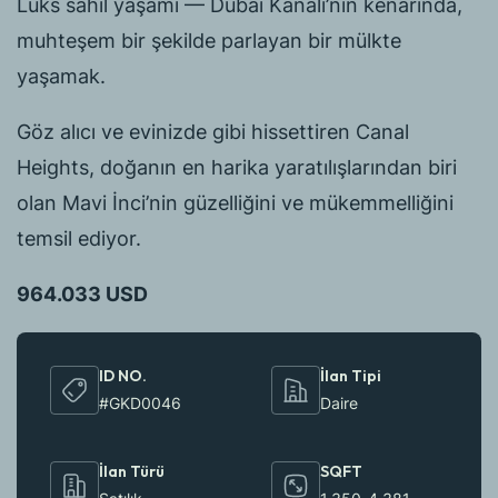
Lüks sahil yaşamı — Dubai Kanalı’nın kenarında,
muhteşem bir şekilde parlayan bir mülkte
yaşamak.
Göz alıcı ve evinizde gibi hissettiren Canal
Heights, doğanın en harika yaratılışlarından biri
olan Mavi İnci’nin güzelliğini ve mükemmelliğini
temsil ediyor.
964.033 USD
ID NO.
İlan Tipi
#GKD0046
Daire
İlan Türü
SQFT