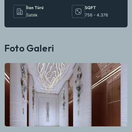
İlan Türü
SQFT
Satılık
756 - 4.376
Foto Galeri