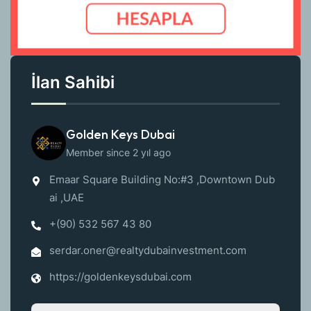
İlan Sahibi
Golden Keys Dubai
Member since 2 yıl ago
Emaar Square Building No:#3 ,Downtown Dub
ai ,UAE
+(90) 532 567 43 80
serdar.oner@realtydubainvestment.com
https://goldenkeysdubai.com