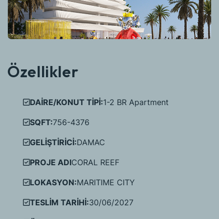
Özellikler
DAİRE/KONUT TİPİ:
1-2 BR Apartment
SQFT:
756-4376
GELİŞTİRİCİ:
DAMAC
PROJE ADI
CORAL REEF
LOKASYON:
MARITIME CITY
TESLİM TARİHİ:
30/06/2027