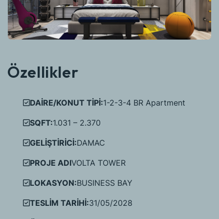
Özellikler
DAİRE/KONUT TİPİ:
1-2-3-4 BR Apartment
SQFT:
1.031 – 2.370
GELİŞTİRİCİ:
DAMAC
PROJE ADI
VOLTA TOWER
LOKASYON:
BUSINESS BAY
TESLİM TARİHİ:
31/05/2028