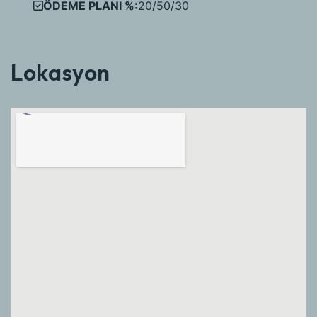
ÖDEME PLANI %:
20/50/30
Lokasyon