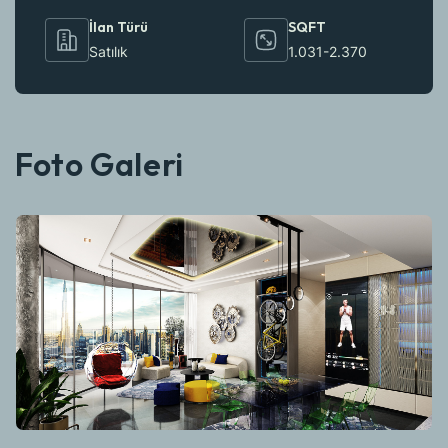
İlan Türü
SQFT
Satılık
1.031-2.370
Foto Galeri