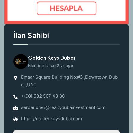
İlan Sahibi
Golden Keys Dubai
Member since 2 yıl ago
Emaar Square Building No:#3 ,Downtown Dub
ai ,UAE
+(90) 532 567 43 80
serdar.oner@realtydubainvestment.com
https://goldenkeysdubai.com