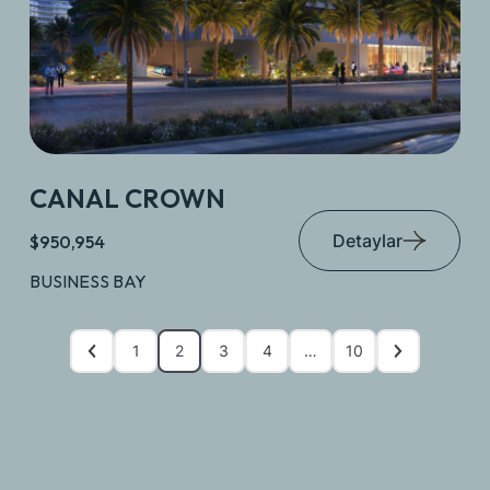
CANAL CROWN
Detaylar
$950,954
BUSINESS BAY
1
2
3
4
…
10