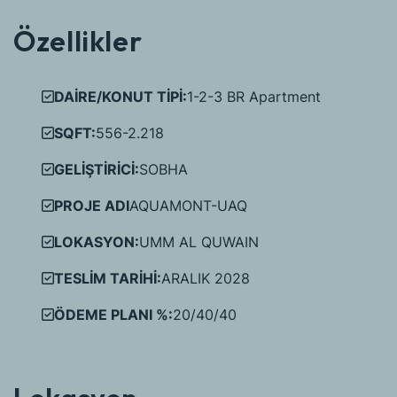
Özellikler
DAİRE/KONUT TİPİ:
1-2-3 BR Apartment
SQFT:
556-2.218
GELİŞTİRİCİ:
SOBHA
PROJE ADI
AQUAMONT-UAQ
LOKASYON:
UMM AL QUWAIN
TESLİM TARİHİ:
ARALIK 2028
ÖDEME PLANI %:
20/40/40