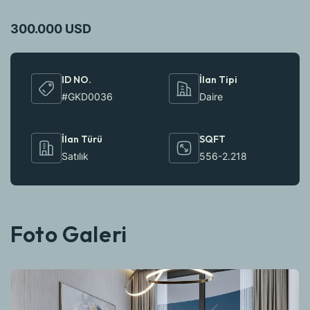
300.000 USD
ID NO.
İlan Tipi
#GKD0036
Daire
İlan Türü
SQFT
Satılık
556-2.218
Foto Galeri