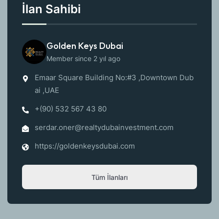
İlan Sahibi
Golden Keys Dubai
Member since 2 yıl ago
Emaar Square Building No:#3 ,Downtown Dub
ai ,UAE
+(90) 532 567 43 80
serdar.oner@realtydubainvestment.com
https://goldenkeysdubai.com
Tüm İlanları